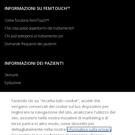
INFORMAZIONI SU FEMTOUCH™
Come funziona FemTouch™
Che cosa posso aspettarmi dal trattamento?
Chi può sottoporsi al trattamento con
Domande frequenti dei pazienti
INFORMAZIONI DEI PAZIENTI
Skincare
Epilazione
Facendo clic su "Accetta tutti i cookie", accetti che
PER I MEDICI
vengano conservati dei cookie sul tuo dispositivo per
migliorare la navigazione del sito, analizzare l'utilizzo del
Informazioni per i medici
sito, assistere nelle nostre iniziative di marketing e di
Registrazione al Sistema di ricerca medico
terze parti e in altro modo, come descritto più
dettagliatamente nella nostra
Informativa sulla privacy
.
Risorse Cliniche