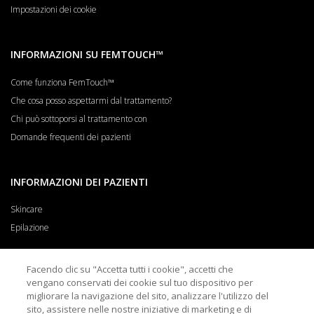
Impostazioni dei cookie
INFORMAZIONI SU FEMTOUCH™
Come funziona FemTouch™
Che cosa posso aspettarmi dal trattamento?
Chi può sottoporsi al trattamento con
Domande frequenti dei pazienti
INFORMAZIONI DEI PAZIENTI
Skincare
Epilazione
Facendo clic su "Accetta tutti i cookie", accetti che
PER I MEDICI
vengano conservati dei cookie sul tuo dispositivo per
migliorare la navigazione del sito, analizzare l'utilizzo del
Informazioni per i medici
sito, assistere nelle nostre iniziative di marketing e di