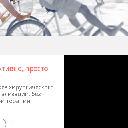
тивно, просто!
ез хирургического
тализации, без
й терапии.
е