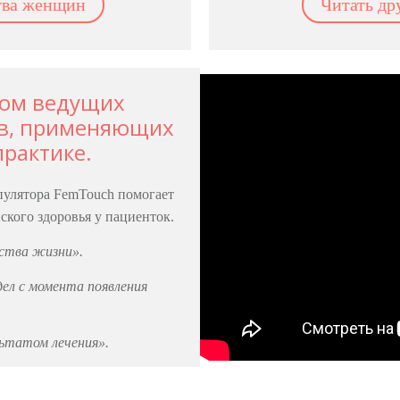
ства женщин
Читать др
том ведущих
ов, применяющих
практике.
пулятора FemTouch помогает
кого здоровья у пациенток.
ества жизни».
дел с момента появления
ьтатом лечения».