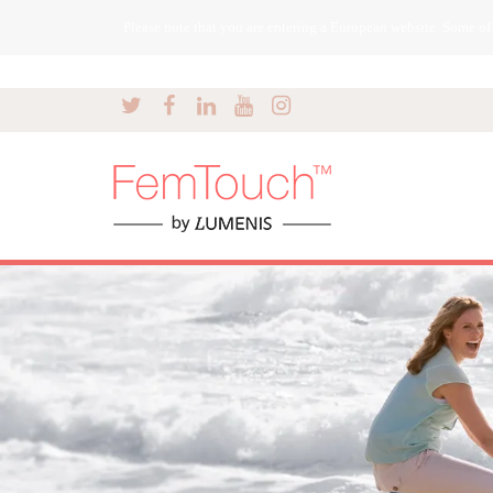
Please note that you are entering a European website. Some of