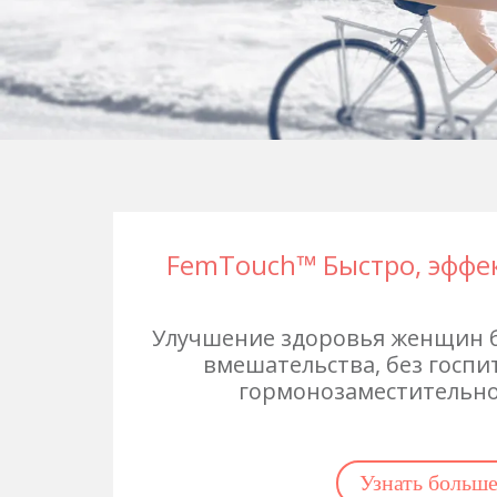
FemTouch™ Быстро, эффек
Улучшение здоровья женщин б
вмешательства, без госпи
гормонозаместительно
Узнать больш