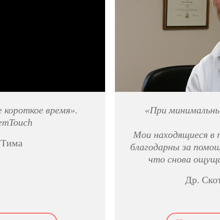
е короткое время».
«При минимальны
emTouch
Мои находящиеся в 
 Тима
благодарны за помощ
что снова ощущ
Др. Ско