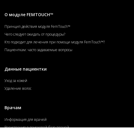
О модуле FEMTOUCH™
Принцип действия модуля FemTouch™
Чего следует ожидать от процедуры?
Кто подходит для лечения при помощи модуля FemTouch™?
Пациенткам: часто задаваемые вопросы
Данные пациентки
Уход за кожей
Удаление волос
Врачам
Информация для врачей
Регистрация в поисковой базе врачей