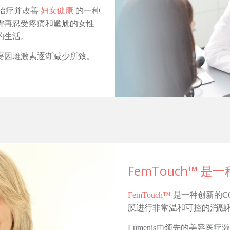
ch™治疗并改善
妇女健康
的一种
需再忍受疼痛和尴尬的女性
的生活。
要因雌激素逐渐减少所致。
FemTouch™ 是
FemTouch™
是一种创新的C
膜进行非常温和可控的消融
Lumenis由领先的美容