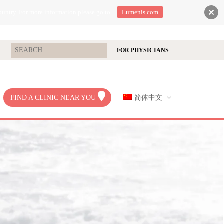
ountry. For more information please go to
Lumenis.com
FOR PHYSICIANS
FIND A CLINIC NEAR YOU
简体中文