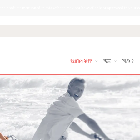
 the products mentioned in this website may not be available or approved in your c
我们的治疗
感言
问题？